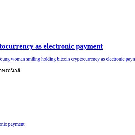
tocurrency as electronic payment
oung woman smiling holding bitcoin cryptocurrency as electronic pay
กทรอนิกส์
ronic payment