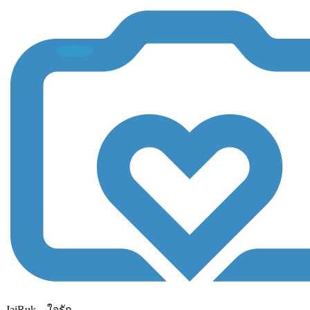
JaiRuk....ใจรัก