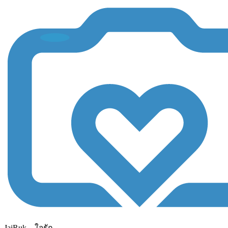
JaiRuk....ใจรัก