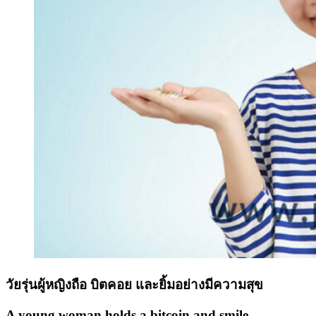
วัยรุ่นผู้หญิงถือ บิตคอย และยิ้มอย่างมีความสุข
A young woman holds a bitcoin and smile