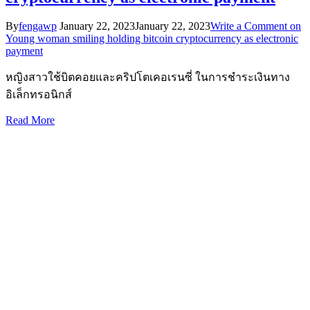
By
fengawp
January 22, 2023
January 22, 2023
Write a Comment
on
Young woman smiling holding bitcoin cryptocurrency as electronic
payment
หญิงสาวใช้บิตคอยและคริปโตเคอเรนซี่ ในการชำระเงินทาง
อิเล็กทรอนิกส์
Read More